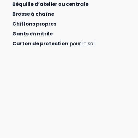
Béquille d’atelier ou centrale
Brosse à chaîne
Chiffons propres
Gants en nitrile
Carton de protection
pour le sol
Dégraissage complet avant toute
nouvelle couche
Oubliez l’essence car elle flingue les joints toriques.
Le graissage chaine de moto sur une base sale
fabrique une
pâte abrasive destructrice
. Ça
bouffe votre kit prématurément. Utilisez un
dégraissant spécifique.
Frottez avec votre brosse sans forcer.
Retirez le
sable et cette vieille mélasse noire
qui colle