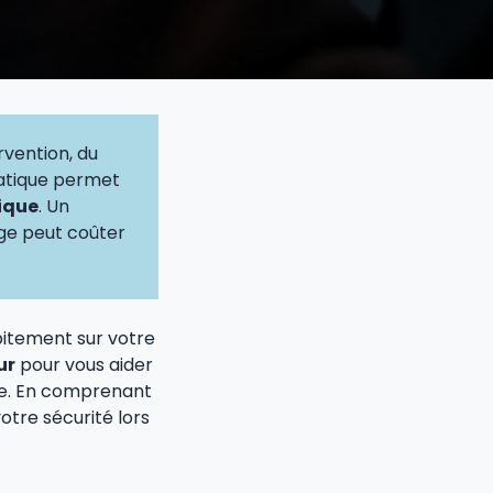
rvention, du
matique permet
nique
. Un
ge peut coûter
bitement sur votre
ur
pour vous aider
ue. En comprenant
otre sécurité lors