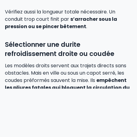
Vérifiez aussi la longueur totale nécessaire. Un
conduit trop court finit par
s’arracher sous la
pression ou se pincer bêtement
.
Sélectionner une durite
refroidissement droite ou coudée
Les modèles droits servent aux trajets directs sans
obstacles. Mais en ville ou sous un capot serré, les
coudes préformés sauvent la mise. Ils
empêchent
les pliures fatales qui bloquent la circulation du
liquide
.
Type
Usage
Risque de
de
Flexibilité
idéal
pliage
conduit